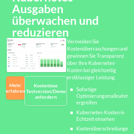
Ausgaben
überwachen und
reduzieren
Vermeiden Sie
Kostenüberraschungen und
gewinnen Sie Transparenz
über Ihre Kubernetes-
Kosten bei gleichzeitig
erstklassiger Leistung.
Mehr
Kostenlose
Sofortige
erfahren
Testversion/Demo
Optimierungsmaßnahmen
anfordern
ergreifen
Kubernetes-Kosten in
Echtzeit einsehen
Kostenüberschreitungen