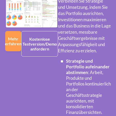
Verbinden Sie Strategie
und Umsetzung, indem Sie
das Portfolio ausrichten,
Investitionen maximieren
und das Business in die Lage
versetzen, messbare
Geschäftsergebnisse mit
Mehr
Kostenlose
erfahren
Testversion/Demo
Anpassungsfähigkeit und
anfordern
Effizienz zu erzielen.
Strategie und
Portfolio aufeinander
abstimmen
: Arbeit,
Produkte und
Portfolios kontinuierlich
an der
Geschäftsstrategie
ausrichten, mit
konsolidierten
Finanzübersichten.