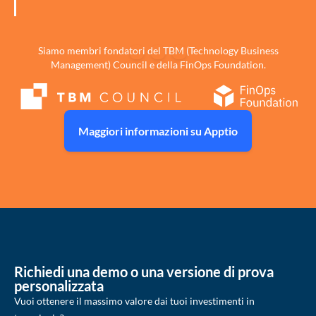
1
2
3
Siamo membri fondatori del TBM (Technology Business
Management) Council e della FinOps Foundation.
Maggiori informazioni su Apptio
Richiedi una demo o una versione di prova
personalizzata
Vuoi ottenere il massimo valore dai tuoi investimenti in