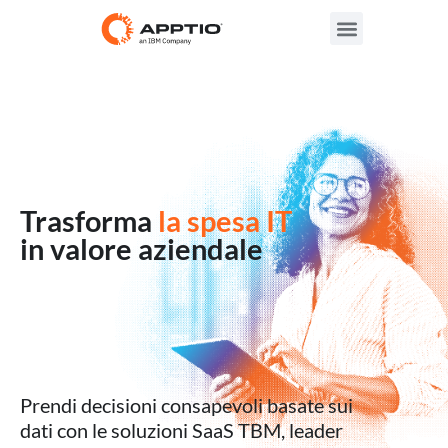
Trasforma
la spesa IT
in valore aziendale
Prendi decisioni consapevoli basate sui
dati con le soluzioni SaaS TBM, leader